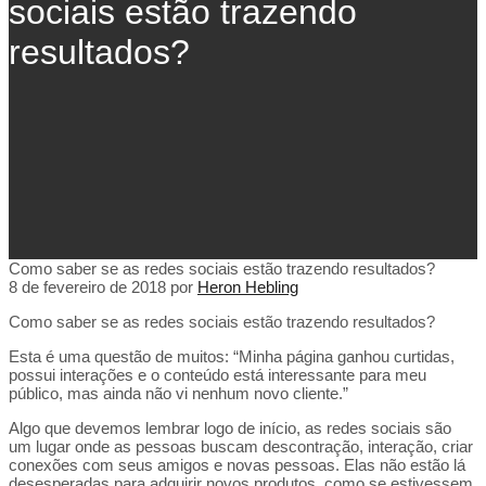
sociais estão trazendo
resultados?
Como saber se as redes sociais estão trazendo resultados?
8 de fevereiro de 2018
por
Heron Hebling
Como saber se as redes sociais estão trazendo resultados?
Esta é uma questão de muitos: “Minha página ganhou curtidas,
possui interações e o conteúdo está interessante para meu
público, mas ainda não vi nenhum novo cliente.”
Algo que devemos lembrar logo de início, as redes sociais são
um lugar onde as pessoas buscam descontração, interação, criar
conexões com seus amigos e novas pessoas. Elas não estão lá
desesperadas para adquirir novos produtos, como se estivessem