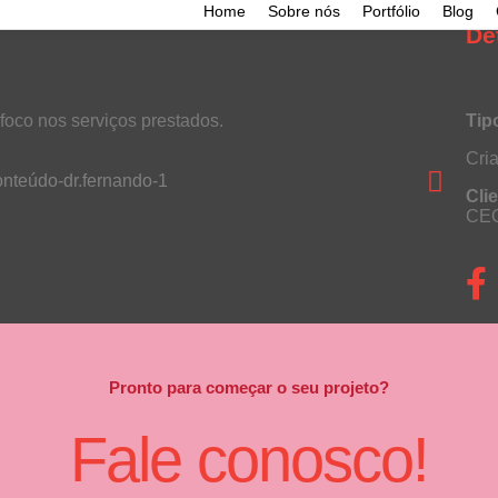
Home
Sobre nós
Portfólio
Blog
De
foco nos serviços prestados.
Tip
Cri
Cli
CE
Pronto para começar o seu projeto?
Fale conosco!