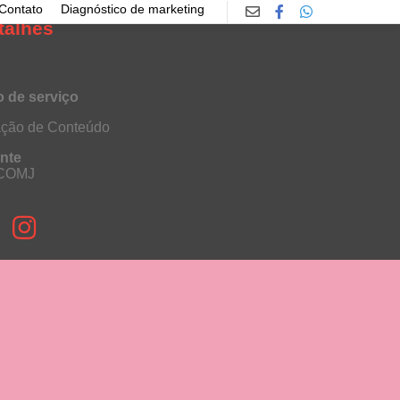
Contato
Diagnóstico de marketing
talhes
o de serviço
ação de Conteúdo
ente
COMJ